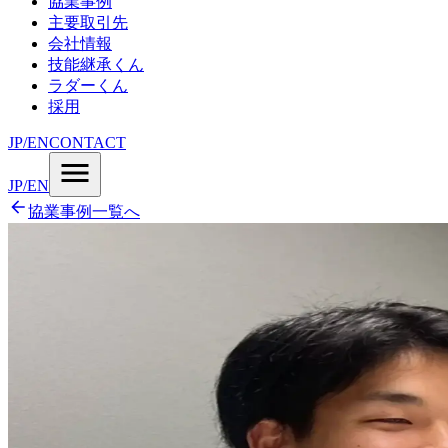
協業事例
主要取引先
会社情報
技能継承くん
ラダーくん
採用
JP
/
EN
CONTACT
JP
/
EN
協業事例一覧へ