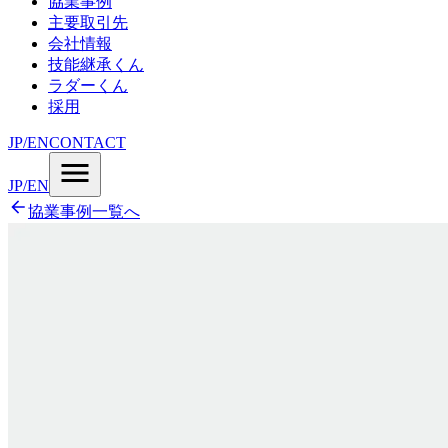
協業事例
主要取引先
会社情報
技能継承くん
ラダーくん
採用
JP
/
EN
CONTACT
JP
/
EN
協業事例一覧へ