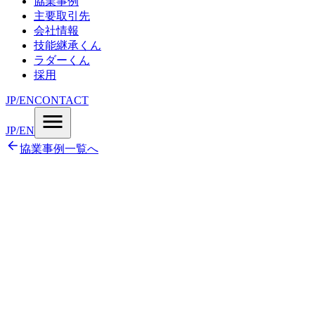
協業事例
主要取引先
会社情報
技能継承くん
ラダーくん
採用
JP
/
EN
CONTACT
JP
/
EN
協業事例一覧へ