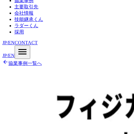
協業事例
主要取引先
会社情報
技能継承くん
ラダーくん
採用
JP
/
EN
CONTACT
JP
/
EN
協業事例一覧へ