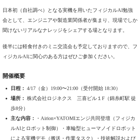
日本初（自社調べ）となる実機を用いたフィジカルAI勉強
会として、エンジニアや製造業関係者が集まり、現場でしか
聞けないリアルなナレッジをシェアする場となります。
後半には軽食付きのミニ交流会も予定しておりますので、フ
ィジカルAIに関心のある方はぜひご参加ください。
開催概要
日程：
4/17（金）19:00〜21:00（受付開始 18:30）
場所：
株式会社ロジネクス 三喜ビル１F（錦糸町駅 徒
歩8分）
主な内容：
・Airion×YATOMIエンジ共同登壇（フィジカ
ルAIとロボット制御）・車輪型ヒューマノイドロボット
による実機デモ（搬送・作業タスク）・技術解説および