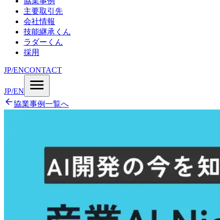
協業事例
主要取引先
会社情報
技能継承くん
ラダーくん
採用
JP
/
EN
CONTACT
JP
/
EN
協業事例一覧へ