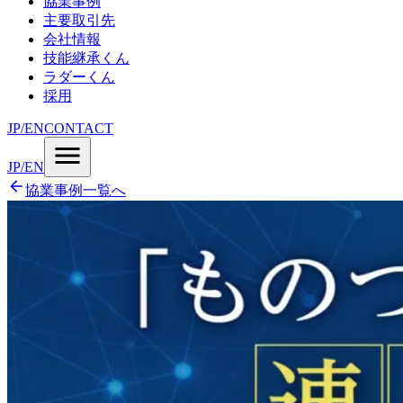
協業事例
主要取引先
会社情報
技能継承くん
ラダーくん
採用
JP
/
EN
CONTACT
JP
/
EN
協業事例一覧へ