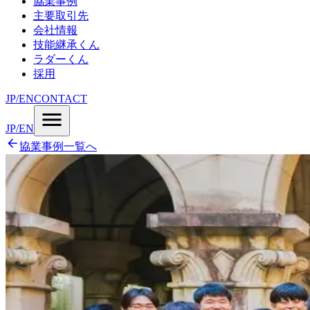
協業事例
主要取引先
会社情報
技能継承くん
ラダーくん
採用
JP
/
EN
CONTACT
JP
/
EN
協業事例一覧へ