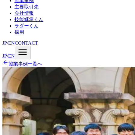
協業事例
主要取引先
会社情報
技能継承くん
ラダーくん
採用
JP
/
EN
CONTACT
JP
/
EN
協業事例一覧へ