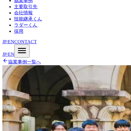
協業事例
主要取引先
会社情報
技能継承くん
ラダーくん
採用
JP
/
EN
CONTACT
JP
/
EN
協業事例一覧へ