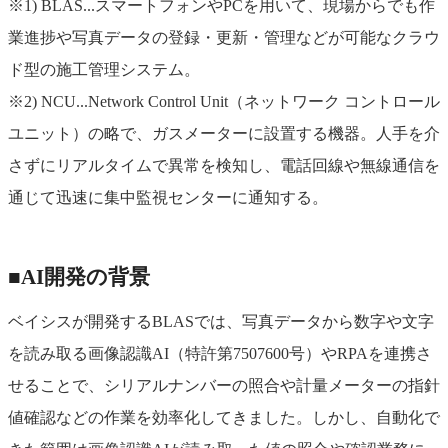
※1) BLAS...スマートフォンやPCを用いて、現場からでも作
業進捗や写真データの登録・更新・管理などが可能なクラウ
ド型の施工管理システム。
※2) NCU...Network Control Unit（ネットワーク コントロール
ユニット）の略で、ガスメーターに設置する機器。人手を介
さずにリアルタイムで異常を検知し、電話回線や無線通信を
通じて迅速に集中監視センターに通知する。
■AI開発の背景
ベイシスが開発するBLASでは、写真データから数字や文字
を読み取る画像認識AI（特許第7507600号）やRPAを連携さ
せることで、シリアルナンバーの照合や計量メーターの指針
値確認などの作業を効率化してきました。しかし、自動化で