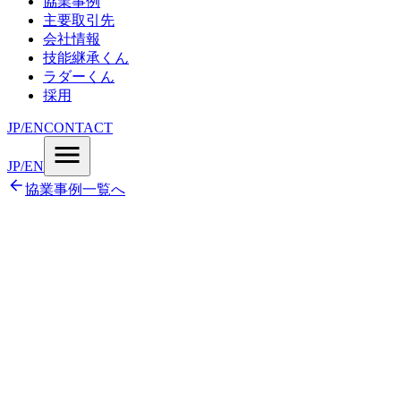
協業事例
主要取引先
会社情報
技能継承くん
ラダーくん
採用
JP
/
EN
CONTACT
JP
/
EN
協業事例一覧へ