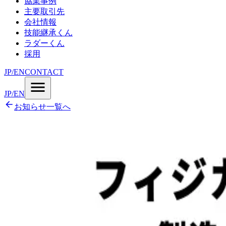
協業事例
主要取引先
会社情報
技能継承くん
ラダーくん
採用
JP
/
EN
CONTACT
JP
/
EN
お知らせ一覧へ