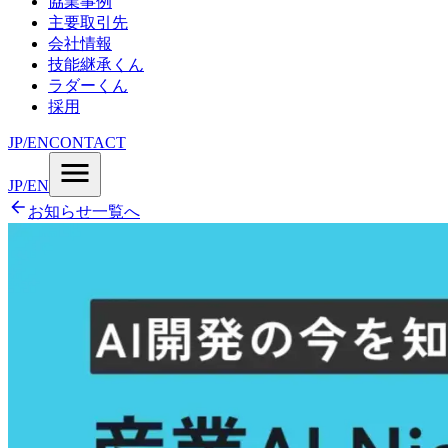
協業事例
主要取引先
会社情報
技能継承くん
ラダーくん
採用
JP
/
EN
CONTACT
JP
/
EN
お知らせ一覧へ