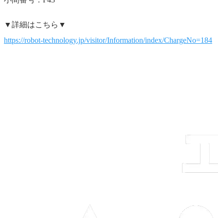
▼詳細はこちら▼
https://robot-technology.jp/visitor/Information/index/ChargeNo=184