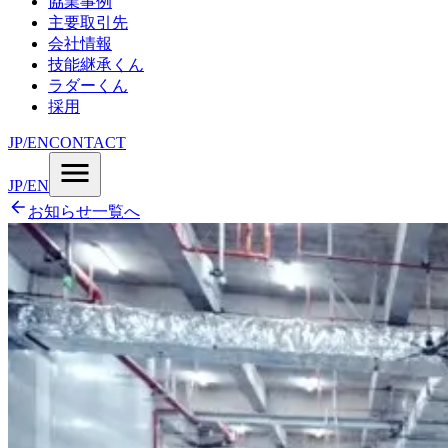
協業事例
主要取引先
会社情報
技能継承くん
ラダーくん
採用
JP
/
EN
CONTACT
JP
/
EN
お知らせ一覧へ