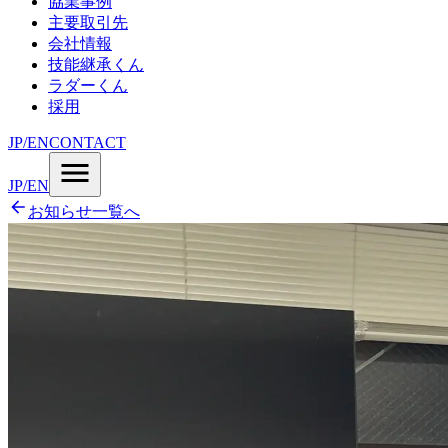
協業事例
主要取引先
会社情報
技能継承くん
ラダーくん
採用
JP
/
EN
CONTACT
JP
/
EN
お知らせ一覧へ