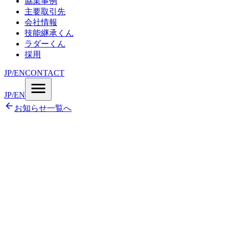
協業事例
主要取引先
会社情報
技能継承くん
ラダーくん
採用
JP
/
EN
CONTACT
JP
/
EN
お知らせ一覧へ